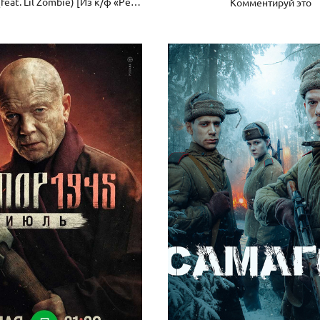
Зомби Баста (feat. Lil Zombie) [Из к/ф «Реальные пацаны против зомби"]
Комментируй это