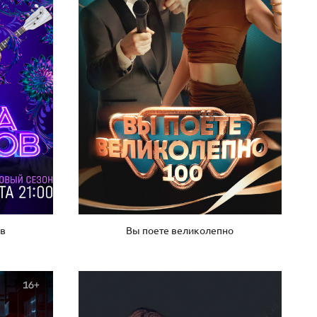
Вы поете великолепно
ов