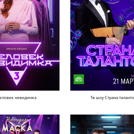
еловек неведимка
Тв шоу Страна талант